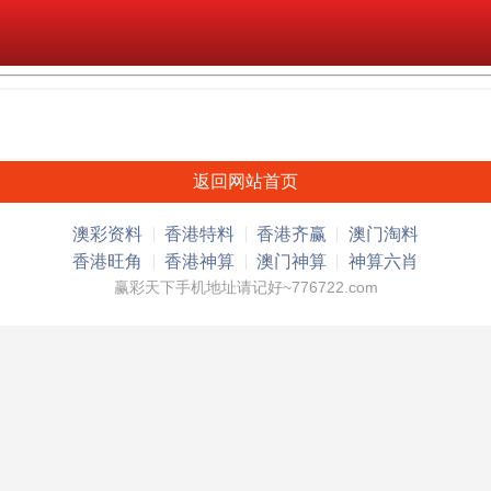
返回网站首页
澳彩资料
香港特料
香港齐赢
澳门淘料
香港旺角
香港神算
澳门神算
神算六肖
赢彩天下手机地址请记好~776722.com