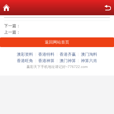
下一篇：
上一篇：
返回网站首页
澳彩资料
香港特料
香港齐赢
澳门淘料
香港旺角
香港神算
澳门神算
神算六肖
赢彩天下手机地址请记好~776722.com