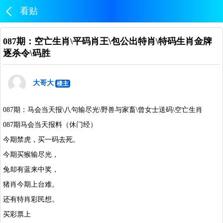
看贴
087期：空亡生肖\平码肖王\包公出特肖\特码生肖金牌
逐杀令\码胜
大哥大
楼主
087期：马会当天报\八句输尽光\野兽与家畜\曾女士送码\空亡生肖
087期马会当天报料（休门经）
今期禁虎，买一码去死。
今期买猴输尽光，
兔却有蓝来中奖，
猪肖今期上台难。
还有特肖彩民想。
买彩票上