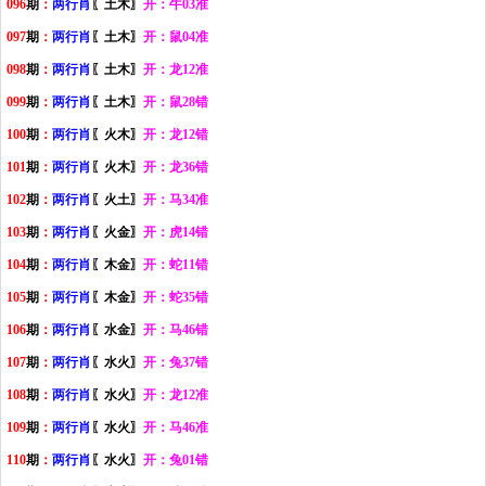
096
期
：
两行肖
〖土木
〗
开：牛03
准
097
期
：
两行肖
〖土木
〗
开：鼠04
准
098
期
：
两行肖
〖土木
〗
开：龙12
准
099
期
：
两行肖
〖土木
〗
开：鼠28错
100
期
：
两行肖
〖火木
〗
开：龙12错
101
期
：
两行肖
〖火木
〗
开：龙36
错
102
期
：
两行肖
〖火土
〗
开：马34
准
103
期
：
两行肖
〖火金
〗
开：虎14错
104
期
：
两行肖
〖木金
〗
开：蛇11错
105
期
：
两行肖
〖木金
〗
开：蛇35错
106
期
：
两行肖
〖水金
〗
开：马46错
107
期
：
两行肖
〖水火
〗
开：兔37错
108
期
：
两行肖
〖水火
〗
开：龙12
准
109
期
：
两行肖
〖水火
〗
开：马46
准
110
期
：
两行肖
〖水火
〗
开：兔01错