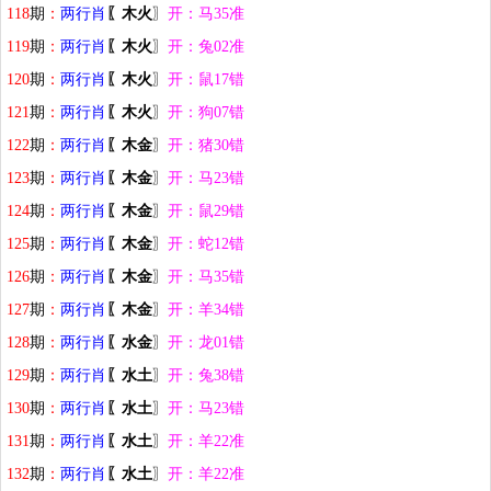
118
期
：
两行肖
〖木火
〗
开：马35
准
119
期
：
两行肖
〖木火
〗
开：兔02
准
120
期
：
两行肖
〖木火
〗
开：鼠17错
121
期
：
两行肖
〖木火
〗
开：狗07错
122
期
：
两行肖
〖木金
〗
开：猪30错
123
期
：
两行肖
〖木金
〗
开：马23错
124
期
：
两行肖
〖木金
〗
开：鼠29错
125
期
：
两行肖
〖木金
〗
开：蛇12错
126
期
：
两行肖
〖木金
〗
开：马35错
127
期
：
两行肖
〖木金
〗
开：羊34错
128
期
：
两行肖
〖水金
〗
开：龙01错
129
期
：
两行肖
〖水土
〗
开：兔38错
130
期
：
两行肖
〖水土
〗
开：马23错
131
期
：
两行肖
〖水土
〗
开：羊22
准
132
期
：
两行肖
〖水土
〗
开：羊22
准