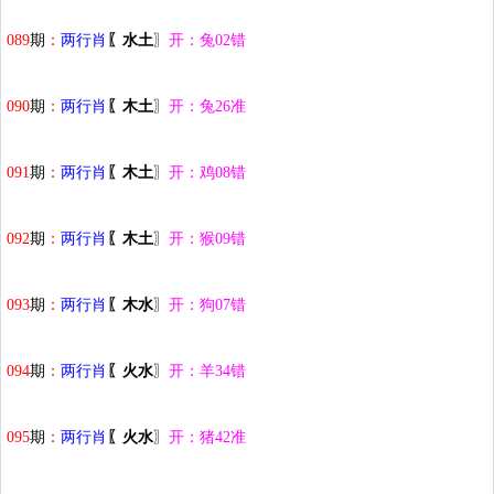
089
期
：
两行肖
〖水土
〗
开：兔02错
090
期
：
两行肖
〖木土
〗
开：兔26
准
091
期
：
两行肖
〖木土
〗
开：鸡08错
092
期
：
两行肖
〖木土
〗
开：猴09错
093
期
：
两行肖
〖木水
〗
开：狗07错
094
期
：
两行肖
〖火水
〗
开：羊34错
095
期
：
两行肖
〖火水
〗
开：猪42
准