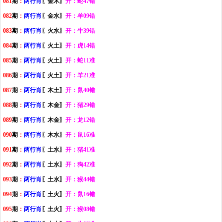
081
期
：
两行肖
〖金木
〗
开：蛇47错
082
期
：
两行肖
〖金水
〗
开：羊09错
083
期
：
两行肖
〖火水
〗
开：牛39错
084
期
：
两行肖
〖火土
〗
开：虎14错
085
期
：
两行肖
〖火土
〗
开：蛇11
准
086
期
：
两行肖
〖火土
〗
开：羊21
准
087
期
：
两行肖
〖木土
〗
开：鼠40错
088
期
：
两行肖
〖木金
〗
开：猪29错
089
期
：
两行肖
〖木金
〗
开：龙12错
090
期
：
两行肖
〖木水
〗
开：鼠16
准
091
期
：
两行肖
〖土水
〗
开：猪41
准
092
期
：
两行肖
〖土水
〗
开：狗42
准
093
期
：
两行肖
〖土水
〗
开：猴44错
094
期
：
两行肖
〖土火
〗
开：鼠16错
095
期
：
两行肖
〖土火
〗
开：猴08错