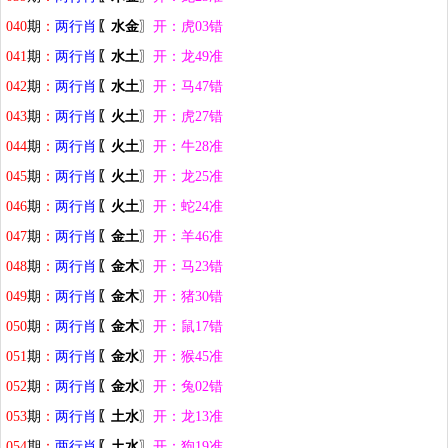
040
期
：
两行肖
〖水金
〗
开：虎03错
041
期
：
两行肖
〖水土
〗
开：龙49
准
042
期
：
两行肖
〖水土
〗
开：马47错
043
期
：
两行肖
〖火土
〗
开：虎27错
044
期
：
两行肖
〖火土
〗
开：牛28
准
045
期
：
两行肖
〖火土
〗
开：龙25
准
046
期
：
两行肖
〖火土
〗
开：蛇24
准
047
期
：
两行肖
〖金土
〗
开：羊46
准
048
期
：
两行肖
〖金木
〗
开：马23错
049
期
：
两行肖
〖金木
〗
开：猪30错
050
期
：
两行肖
〖金木
〗
开：鼠17错
051
期
：
两行肖
〖金水
〗
开：猴45
准
052
期
：
两行肖
〖金水
〗
开：兔02错
053
期
：
两行肖
〖土水
〗
开：龙13
准
054
期
：
两行肖
〖土水
〗
开：狗19
准