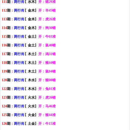
111
期
：
两行肖
〖水木
〗
开：猪29
准
112
期
：
两行肖
〖金木
〗
开：羊45错
113
期
：
两行肖
〖金木
〗
开：虎26
准
114
期
：
两行肖
〖金木
〗
开：狗30错
115
期
：
两行肖
〖金土
〗
开：牛03
准
116
期
：
两行肖
〖金土
〗
开：鼠40错
117
期
：
两行肖
〖木土
〗
开：鸡31错
118
期
：
两行肖
〖木土
〗
开：猴44
错
119
期
：
两行肖
〖木土
〗
开：鼠04错
120
期
：
两行肖
〖木水
〗
开：猴08错
122
期
：
两行肖
〖木水
〗
开：兔01
准
123
期
：
两行肖
〖火水
〗
开：虎26错
124
期
：
两行肖
〖火水
〗
开：马46准
125
期
：
两行肖
〖火金
〗
开：猴44
准
126
期
：
两行肖
〖土金
〗
开：牛15
准