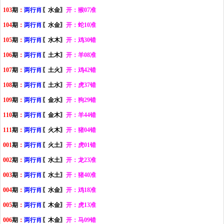
103
期
：
两行肖
〖水金
〗
开：猴07
准
104
期
：
两行肖
〖水金
〗
开：蛇10
准
105
期
：
两行肖
〖水木
〗
开：鸡30错
106
期
：
两行肖
〖土木
〗
开：羊08
准
107
期
：
两行肖
〖土火
〗
开：鸡42错
108
期
：
两行肖
〖土水
〗
开：虎37错
109
期
：
两行肖
〖金水
〗
开：狗29错
110
期
：
两行肖
〖金木
〗
开：羊44错
111
期
：
两行肖
〖火木
〗
开：猪04错
001
期
：
两行肖
〖火土
〗
开：虎01错
002
期
：
两行肖
〖水土
〗
开：龙23
准
003
期
：
两行肖
〖水土
〗
开：猪40
准
004
期
：
两行肖
〖水金
〗
开：鸡18
准
005
期
：
两行肖
〖木金
〗
开：虎13
准
006
期
：
两行肖
〖木金
〗
开：马09错