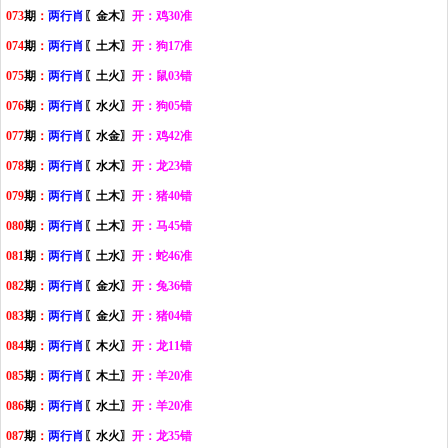
073
期
：
两行肖
〖金木
〗
开：鸡30
准
074
期
：
两行肖
〖土木
〗
开：狗17
准
075
期
：
两行肖
〖土火
〗
开：鼠03错
076
期
：
两行肖
〖水火
〗
开：狗05错
077
期
：
两行肖
〖水金
〗
开：鸡42
准
078
期
：
两行肖
〖水木
〗
开：龙23错
079
期
：
两行肖
〖土木
〗
开：猪40错
080
期
：
两行肖
〖土木
〗
开：马45错
081
期
：
两行肖
〖土水
〗
开：蛇46
准
082
期
：
两行肖
〖金水
〗
开：兔36错
083
期
：
两行肖
〖金火
〗
开：猪04错
084
期
：
两行肖
〖木火
〗
开：龙11错
085
期
：
两行肖
〖木土
〗
开：羊20
准
086
期
：
两行肖
〖水土
〗
开：羊20
准
087
期
：
两行肖
〖水火
〗
开：龙35错