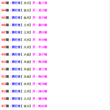
043
期
：
两行肖
〖
水
火
〗
开：鼠27
准
044
期
：
两行肖
〖
金
火
〗
开：龙23错
045
期
：
两行肖
〖
金
木
〗
开：龙35错
046
期
：
两行肖
〖
土
木
〗
开：鼠03错
047
期
：
两行肖
〖
土
水
〗
开：虎01错
048
期
：
两行肖
〖
火
水
〗
开：羊44错
049
期
：
两行肖
〖
火
水
〗
开：牛14错
050
期
：
两行肖
〖
火
金
〗
开：龙47错
051
期
：
两行肖
〖
木
金
〗
开：狗29错
052
期
：
两行肖
〖
木
金
〗
开：虎13
准
053
期
：
两行肖
〖
水
金
〗
开：狗05错
054
期
：
两行肖
〖
水
木
〗
开：蛇10错
055
期
：
两行肖
〖
土
木
〗
开：鸡42错
056
期
：
两行肖
〖
土
火
〗
开：猪04错
057
期
：
两行肖
〖
金
火
〗
开：蛇46
准