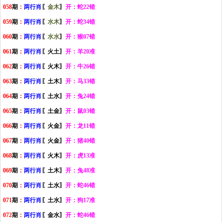
058
期
：
两行肖
〖
金
木
〗
开：蛇22错
059
期
：
两行肖
〖
水
木
〗
开：蛇34错
060
期
：
两行肖
〖
水
水
〗
开：猴07错
061
期
：
两行肖
〖火土
〗
开：羊20
准
062
期
：
两行肖
〖火木
〗
开：牛26错
063
期
：
两行肖
〖土木
〗
开：马33错
064
期
：
两行肖
〖土水
〗
开：兔24错
065
期
：
两行肖
〖土金
〗
开：鼠03错
066
期
：
两行肖
〖火金
〗
开：龙11错
067
期
：
两行肖
〖火金
〗
开：猪40错
068
期
：
两行肖
〖火木
〗
开：虎13
准
069
期
：
两行肖
〖土木
〗
开：兔48
准
070
期
：
两行肖
〖土水
〗
开：蛇46错
071
期
：
两行肖
〖土水
〗
开：狗17
准
072
期
：
两行肖
〖金水
〗
开：蛇46错