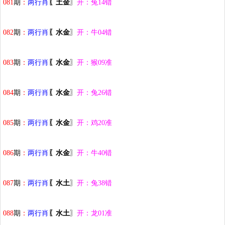
081
期
：
两行肖
〖土金
〗
开：兔14错
082
期
：
两行肖
〖水金
〗
开：牛04错
083
期
：
两行肖
〖水金
〗
开：猴09
准
084
期
：
两行肖
〖水金
〗
开：兔26错
085
期
：
两行肖
〖水金
〗
开：鸡20
准
086
期
：
两行肖
〖水金
〗
开：牛40错
087
期
：
两行肖
〖水土
〗
开：兔38错
088
期
：
两行肖
〖水土
〗
开：龙01
准