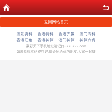
返回网站首页
澳彩资料
香港特料
香港齐赢
澳门淘料
香港旺角
香港神算
澳门神算
神算六肖
赢彩天下手机地址请记好~776722.com
如果觉得本站资料好,请介绍给你的朋友,大家一起赚